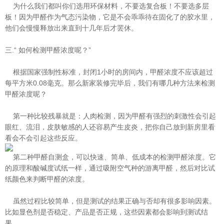
为什么我们都叫你们选用环保材料，不要选复合板！不要选多层
板！因为甲醛作为气态污染物，它是不会乖乖待在固化了的胶水里，
他
们会慢慢释放出来直到十几年后才罢休。
三.“ 如何检测甲醛浓度呢？”
根据国家强制性标准，封闭1小时的房间内，甲醛浓度不应该超过
每平方米0.08毫克。那么新家装修完毕后，我们有哪几种方法来检测
甲
醛浓度呢？
第一种比较残暴就是：人肉检测，因为甲醛有强烈的刺激性会引起
眼红、流泪，皮肤敏感的人还容易产生皮炎，把你自己放到新房里看
看会不会引起这些反应。
第二种甲醛自测盒，可以快速、简单、低成本的检测甲醛浓度。它
的原理和酸碱度试纸一样，通过吸附空气种的游离甲醛，然后对比试
纸颜色来判断甲醛的浓度。
虽然过程比较简单，但是测试的结果正确与否却有很多影响因素。
比如显色剂是否稳定、产品是否正规，这些因素都会影响到测试结
果
。