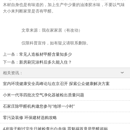
木材自身也是有味道的，加上生产中少量的油漆胶水味，不要以气味
大小来判断家里是否有甲醛。
文章来源：我在家家居（有改动）
仅限科普宣传，如有疑义请联系删除。
上一条
：
常见人造板材甲醛含量知多少
下一条
：
新房刷完涂料后多久能入住？
相关资讯：
室内环境健康安全高峰论坛在京召开 探索公众健康解决方案
小米一代等四批次空气净化器被检出质量问题
石家庄除甲醛机构邀您参与“地球一小时”
零污染装修 环保建材选购攻略
4岁孩子刚过完生日被检查出白血病 罪魁祸首竟是甲醛超标