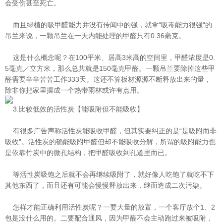
会受伤甚至死亡。
而且绿植的吸甲醛能力并没有传闻中的强，就拿“吸毒能力很强“的
吊兰来说，一颗吊兰在一天内能处理的甲醛只有0.36毫克。
这是什么概念呢？在100平米、居高3米高的空间里，甲醛浓度是0.
5毫克／立方米，那么总共就是150毫克甲醛。一颗吊兰要除掉这些甲
醛需要辛辛苦苦工作333天。这还不算板材源源不断释放出来的量，
除非你把家里摆成一个热带雨林或许有点用。
3.比较低效的活性炭【能吸附但不能吸收】
有很多广告声称活性炭能吸收甲醛，但其实要纠正的是“是吸附而非
吸收”。活性炭的确能吸附甲醛但却不能吸收分解，所谓的吸附能
力也
是依靠竹炭中的微孔结构，把甲醛吸收到孔道里而已。
等活性炭吸饱之后就不会再继续吸附了，就好像人吃饱了就吃不下
其他东西了，而且还有可能会慢慢释放出来，继而造成二次污染。
怎样才能正确利用活性炭呢？一要大量的放置，一个客厅放个1、2
包是没什么用的。二要配合通风，因为甲醛不会主动跑过来被吸附，