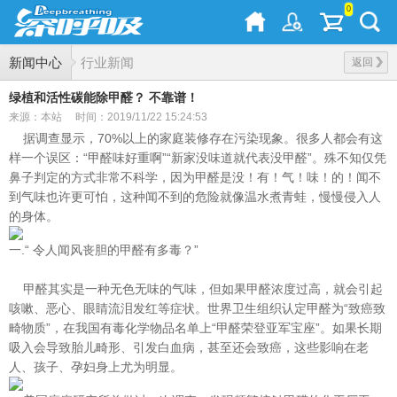
0
新闻中心
行业新闻
返回
绿植和活性碳能除甲醛？ 不靠谱！
来源：本站
时间：2019/11/22 15:24:53
据调查显示，70%以上的家庭装修存在污染现象。很多人都会有这
样一个误区：“甲醛味好重啊”“新家没味道就代表没甲醛”。殊不知
仅凭
鼻子判定的方式非常不科学，因为甲醛是没！有！气！味！的！闻不
到气味也许更可怕，这种闻不到的危险就像温水煮青蛙，慢慢侵入
人
的身体。
一.“ 令人闻风丧胆的甲醛有多毒？”
甲醛其实是一种无色无味的气味，但如果甲醛浓度过高，就会引起
咳嗽、恶心、眼睛流泪发红等症状。世界卫生组织认定甲醛为“致癌
致
畸物质”，在我国有毒化学物品名单上“甲醛荣登亚军宝座”。如果长期
吸入会导致胎儿畸形、引发白血病，甚至还会致癌，这些影响在
老
人、孩子、孕妇身上尤为明显。